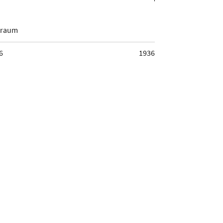
traum
6
1936