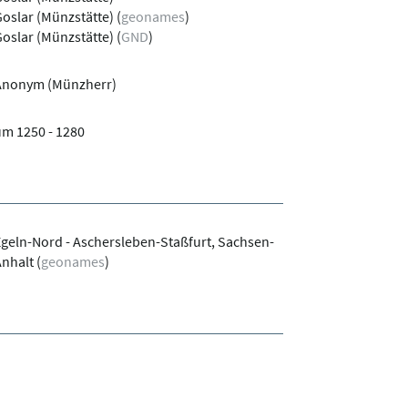
oslar (Münzstätte)
(
geonames
)
oslar (Münzstätte)
(
GND
)
Anonym (Münzherr)
m 1250 - 1280
geln-Nord - Aschersleben-Staßfurt, Sachsen-
Anhalt
(
geonames
)