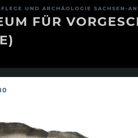
FLEGE UND ARCHÄOLOGIE SACHSEN-AN
UM FÜR VORGESC
E)
80