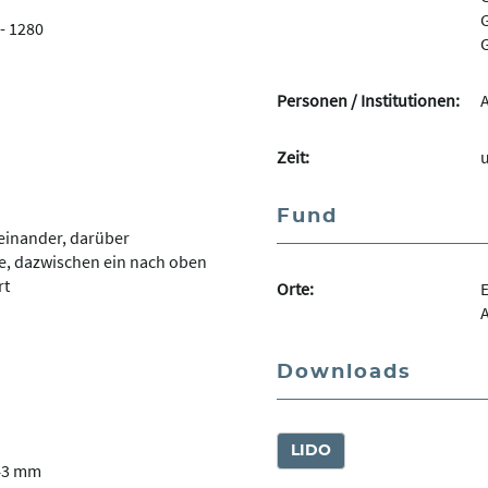
G
- 1280
G
Personen / Institutionen:
Zeit:
u
Fund
einander, darüber
, dazwischen ein nach oben
rt
Orte:
E
Downloads
LIDO
43 mm