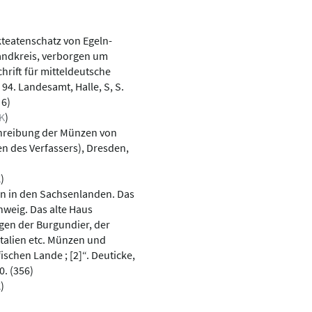
kteatenschatz von Egeln-
landkreis, verborgen um
hrift für mitteldeutsche
 94. Landesamt, Halle, S, S.
 6)
K
)
chreibung der Münzen von
en des Verfassers), Dresden,
K
)
fen in den Sachsenlanden. Das
hweig. Das alte Haus
en der Burgundier, der
Italien etc. Münzen und
ischen Lande ; [2]“. Deuticke,
0. (356)
K
)