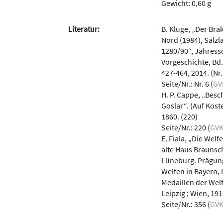
Gewicht: 0,60 g
Literatur:
B. Kluge, „Der Bra
Nord (1984), Salz
1280/90“, Jahressc
Vorgeschichte, Bd.
427-464, 2014. (Nr.
Seite/Nr.: Nr. 6 (
GV
H. P. Cappe, „Bes
Goslar“. (Auf Kost
1860. (220)
Seite/Nr.: 220 (
GV
E. Fiala, „Die Wel
alte Haus Braunsc
Lüneburg. Prägung
Welfen in Bayern, 
Medaillen der Welf
Leipzig ; Wien, 191
Seite/Nr.: 356 (
GV