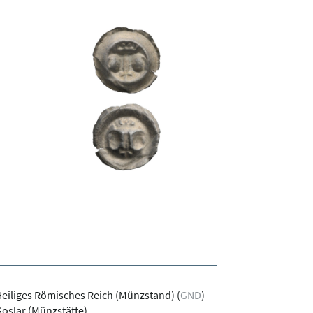
eiliges Römisches Reich (Münzstand)
(
GND
)
oslar (Münzstätte)