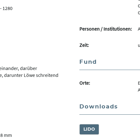
G
- 1280
G
Personen / Institutionen:
Zeit:
u
Fund
einander, darüber
, darunter Löwe schreitend
Orte:
E
Downloads
LIDO
58 mm