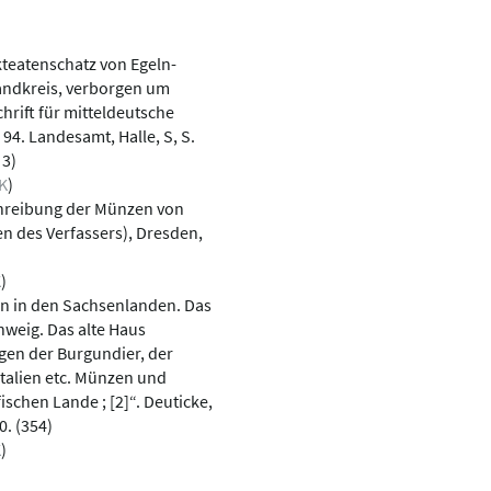
kteatenschatz von Egeln-
landkreis, verborgen um
hrift für mitteldeutsche
 94. Landesamt, Halle, S, S.
 3)
K
)
chreibung der Münzen von
en des Verfassers), Dresden,
K
)
fen in den Sachsenlanden. Das
hweig. Das alte Haus
en der Burgundier, der
Italien etc. Münzen und
ischen Lande ; [2]“. Deuticke,
0. (354)
K
)