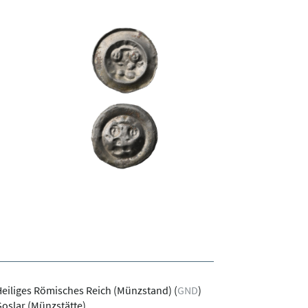
eiliges Römisches Reich (Münzstand)
(
GND
)
oslar (Münzstätte)