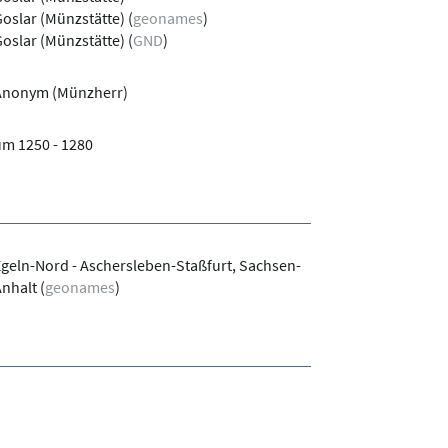
oslar (Münzstätte)
(
geonames
)
oslar (Münzstätte)
(
GND
)
Anonym (Münzherr)
m 1250 - 1280
geln-Nord - Aschersleben-Staßfurt, Sachsen-
Anhalt
(
geonames
)