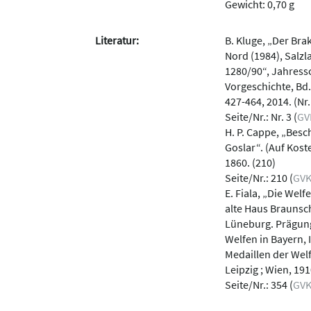
Gewicht: 0,70 g
Literatur:
B. Kluge, „Der Bra
Nord (1984), Salz
1280/90“, Jahressc
Vorgeschichte, Bd.
427-464, 2014. (Nr.
Seite/Nr.: Nr. 3 (
GV
H. P. Cappe, „Bes
Goslar“. (Auf Kost
1860. (210)
Seite/Nr.: 210 (
GV
E. Fiala, „Die Wel
alte Haus Braunsc
Lüneburg. Prägung
Welfen in Bayern, 
Medaillen der Welf
Leipzig ; Wien, 191
Seite/Nr.: 354 (
GV