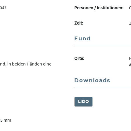
304?
Personen / Institutionen:
O
Zeit:
1
Fund
Orte:
E
end, in beiden Händen eine
Downloads
LIDO
15 mm