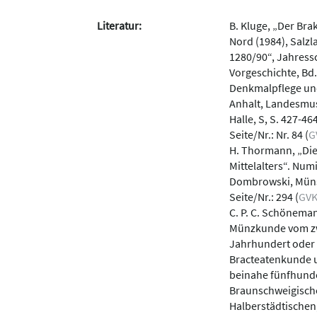
Literatur:
B. Kluge, „Der Bra
Nord (1984), Salz
1280/90“, Jahressc
Vorgeschichte, Bd.
Denkmalpflege un
Anhalt, Landesmus
Halle, S, S. 427-464
Seite/Nr.: Nr. 84 (
G
H. Thormann, „Die
Mittelalters“. Num
Dombrowski, Münst
Seite/Nr.: 294 (
GV
C. P. C. Schönema
Münzkunde vom zw
Jahrhundert oder
Bracteatenkunde 
beinahe fünfhunde
Braunschweigische
Halberstädtischen,