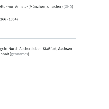
tto <von Anhalt> (Münzherr, unsicher)
(
GND
)
266 - 1304?
geln-Nord - Aschersleben-Staßfurt, Sachsen-
Anhalt
(
geonames
)