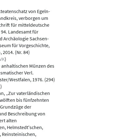
kteatenschatz von Egeln-
landkreis, verborgen um
hrift für mitteldeutsche
 94. Landesamt für
d Archäologie Sachsen-
eum für Vorgeschichte,
, 2014. (Nr. 84)
VK
)
 anhaltischen Münzen des
ismatischer Verl.
er/Westfalen, 1976. (294)
K
)
nn, „Zur vaterländischen
ölften bis fünfzehnten
 Grundzüge der
und Beschreibung von
rt alten
n, Helmstedt'schen,
 Reinsteinischen,