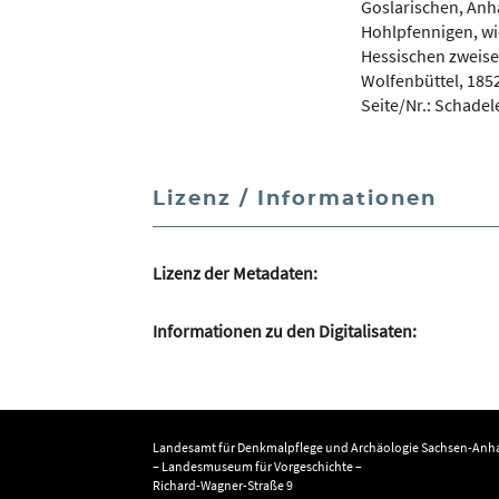
Goslarischen, Anh
Hohlpfennigen, wi
Hessischen zweisei
Wolfenbüttel, 185
Seite/Nr.: Schadel
Lizenz / Informationen
Lizenz der Metadaten:
Informationen zu den Digitalisaten:
Landesamt für Denkmalpflege und Archäologie Sachsen-Anha
– Landesmuseum für Vorgeschichte –
Richard-Wagner-Straße 9