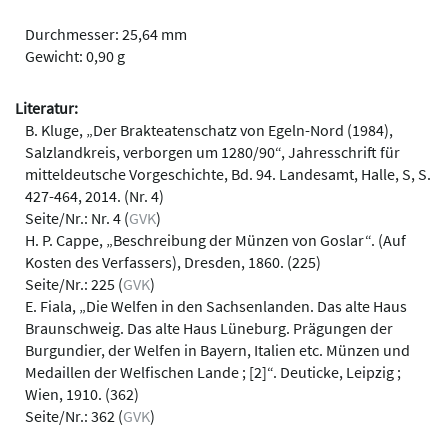
Durchmesser: 25,64 mm
Gewicht: 0,90 g
Literatur:
B. Kluge, „Der Brakteatenschatz von Egeln-Nord (1984),
Salzlandkreis, verborgen um 1280/90“, Jahresschrift für
mitteldeutsche Vorgeschichte, Bd. 94. Landesamt, Halle, S, S.
427-464, 2014. (Nr. 4)
Seite/Nr.: Nr. 4 (
GVK
)
H. P. Cappe, „Beschreibung der Münzen von Goslar“. (Auf
Kosten des Verfassers), Dresden, 1860. (225)
Seite/Nr.: 225 (
GVK
)
E. Fiala, „Die Welfen in den Sachsenlanden. Das alte Haus
Braunschweig. Das alte Haus Lüneburg. Prägungen der
Burgundier, der Welfen in Bayern, Italien etc. Münzen und
Medaillen der Welfischen Lande ; [2]“. Deuticke, Leipzig ;
Wien, 1910. (362)
Seite/Nr.: 362 (
GVK
)