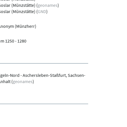
oslar (Münzstätte)
(
geonames
)
oslar (Münzstätte)
(
GND
)
Anonym (Münzherr)
m 1250 - 1280
geln-Nord - Aschersleben-Staßfurt, Sachsen-
Anhalt
(
geonames
)