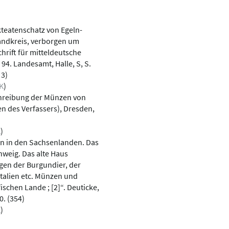
kteatenschatz von Egeln-
landkreis, verborgen um
hrift für mitteldeutsche
 94. Landesamt, Halle, S, S.
 3)
K
)
chreibung der Münzen von
en des Verfassers), Dresden,
K
)
fen in den Sachsenlanden. Das
hweig. Das alte Haus
en der Burgundier, der
Italien etc. Münzen und
ischen Lande ; [2]“. Deuticke,
0. (354)
K
)