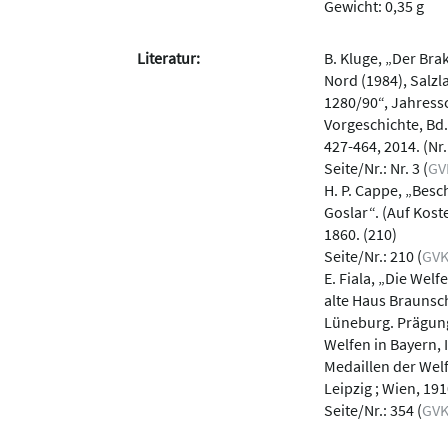
Gewicht: 0,35 g
Literatur:
B. Kluge, „Der Bra
Nord (1984), Salz
1280/90“, Jahressc
Vorgeschichte, Bd.
427-464, 2014. (Nr.
Seite/Nr.: Nr. 3 (
GV
H. P. Cappe, „Bes
Goslar“. (Auf Kost
1860. (210)
Seite/Nr.: 210 (
GV
E. Fiala, „Die Wel
alte Haus Braunsc
Lüneburg. Prägung
Welfen in Bayern, 
Medaillen der Welf
Leipzig ; Wien, 191
Seite/Nr.: 354 (
GV