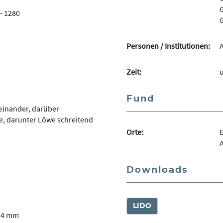
G
- 1280
G
Personen / Institutionen:
Zeit:
u
Fund
einander, darüber
, darunter Löwe schreitend
Orte:
E
Downloads
LIDO
14 mm