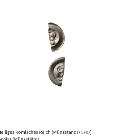
eiliges Römisches Reich (Münzstand)
(
GND
)
oslar (Münzstätte)