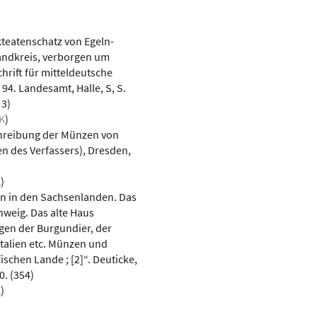
kteatenschatz von Egeln-
landkreis, verborgen um
hrift für mitteldeutsche
 94. Landesamt, Halle, S, S.
 3)
K
)
chreibung der Münzen von
en des Verfassers), Dresden,
K
)
fen in den Sachsenlanden. Das
hweig. Das alte Haus
en der Burgundier, der
Italien etc. Münzen und
ischen Lande ; [2]“. Deuticke,
0. (354)
K
)