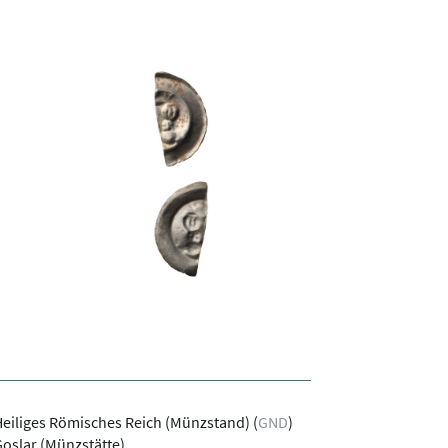
eiliges Römisches Reich (Münzstand)
(
GND
)
oslar (Münzstätte)