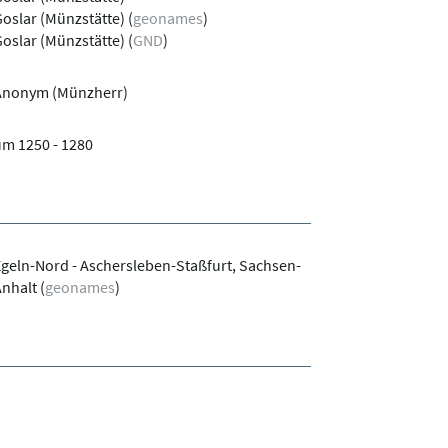
oslar (Münzstätte)
(
geonames
)
oslar (Münzstätte)
(
GND
)
Anonym (Münzherr)
m 1250 - 1280
geln-Nord - Aschersleben-Staßfurt, Sachsen-
Anhalt
(
geonames
)