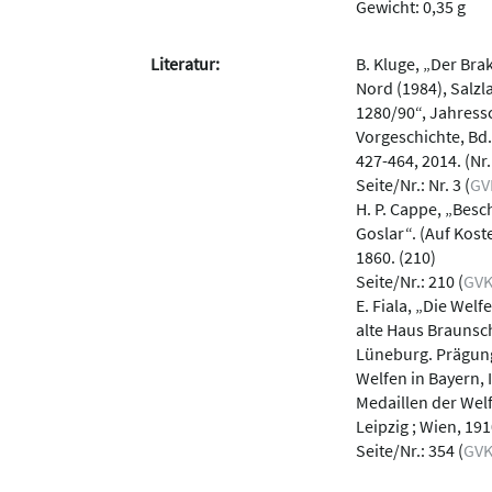
Gewicht: 0,35 g
Literatur:
B. Kluge, „Der Bra
Nord (1984), Salz
1280/90“, Jahressc
Vorgeschichte, Bd.
427-464, 2014. (Nr.
Seite/Nr.: Nr. 3 (
GV
H. P. Cappe, „Bes
Goslar“. (Auf Kost
1860. (210)
Seite/Nr.: 210 (
GV
E. Fiala, „Die Wel
alte Haus Braunsc
Lüneburg. Prägung
Welfen in Bayern, 
Medaillen der Welf
Leipzig ; Wien, 191
Seite/Nr.: 354 (
GV