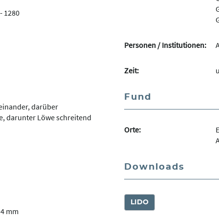
G
- 1280
G
Personen / Institutionen:
Zeit:
u
Fund
einander, darüber
, darunter Löwe schreitend
Orte:
E
Downloads
LIDO
14 mm