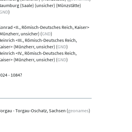
aumburg (Saale) (unsicher) (Münzstätte)
GND
)
onrad <II., Römisch-Deutsches Reich, Kaiser>
Münzherr, unsicher)
(
GND
)
einrich <III., Römisch-Deutsches Reich,
aiser> (Münzherr, unsicher)
(
GND
)
einrich <IV., Römisch-Deutsches Reich,
aiser> (Münzherr, unsicher)
(
GND
)
024 - 1084?
Torgau - Torgau-Oschatz, Sachsen
(
geonames
)