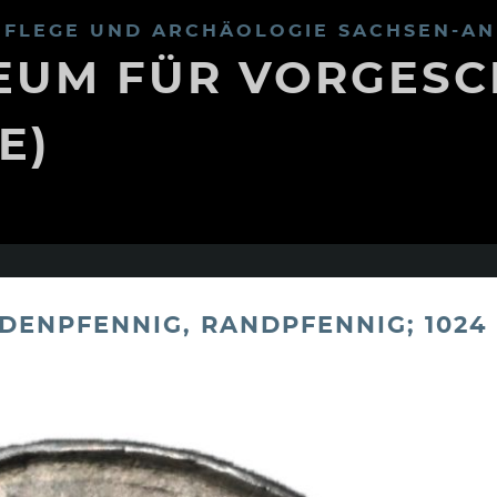
FLEGE UND ARCHÄOLOGIE SACHSEN-AN
UM FÜR VORGESC
E)
ENPFENNIG, RANDPFENNIG; 1024 -