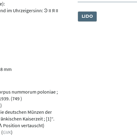
e):
d im Uhrzeigersinn: Ͽ II Я II
LIDO
88 mm
 Corpus nummorum poloniae ;
1939. (749 )
K
)
Die deutschen Münzen der
änkischen Kaiserzeit ; [1]“.
-Ʌ Position vertauscht)
 (
GVK
)