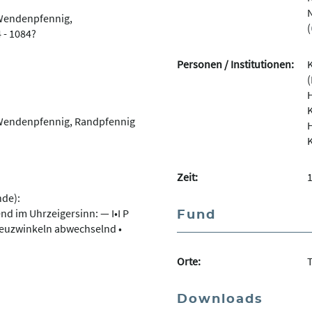
N
Wendenpfennig,
(
 - 1084?
Personen / Institutionen:
K
(
H
K
Wendenpfennig, Randpfennig
H
K
Zeit:
1
nde):
d im Uhrzeigersinn: — I•I P
Fund
en Kreuzwinkeln abwechselnd •
Orte:
Downloads