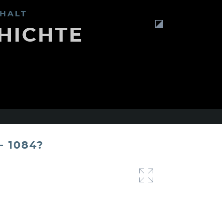
HALT
HICHTE
 1084?