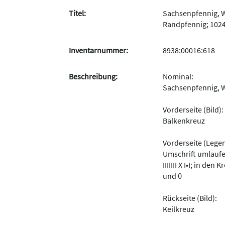
Titel:
Sachsenpfennig, 
Randpfennig; 1024
Inventarnummer:
8938:00016:618
Beschreibung:
Nominal:
Sachsenpfennig, 
Vorderseite (Bild):
Balkenkreuz
Vorderseite (Lege
Umschrift umlaufen
IIIIIII X I•I; in d
und ʘ
Rückseite (Bild):
Keilkreuz