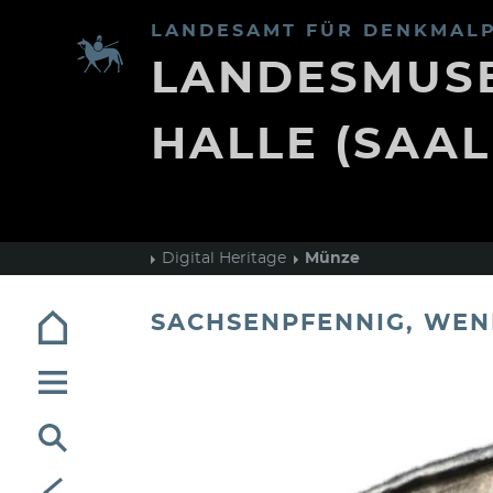
LANDESAMT FÜR DENKMALP
LANDESMUSE
HALLE (SAAL
Digital Heritage
Münze
SACHSENPFENNIG, WEND