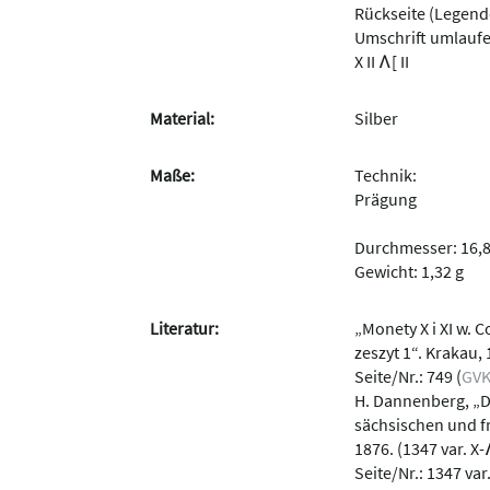
Rückseite (Legend
Umschrift umlaufen
X II Ʌ[ II
Material:
Silber
Maße:
Technik:
Prägung
Durchmesser: 16,
Gewicht: 1,32 g
Literatur:
„Monety X i XI w.
zeszyt 1“. Krakau, 
Seite/Nr.: 749 (
GV
H. Dannenberg, „
sächsischen und fr
1876. (1347 var. X
Seite/Nr.: 1347 var.