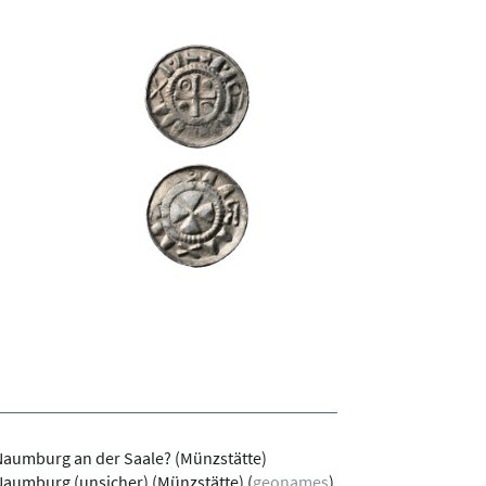
aumburg an der Saale? (Münzstätte)
Naumburg (unsicher) (Münzstätte)
(
geonames
)