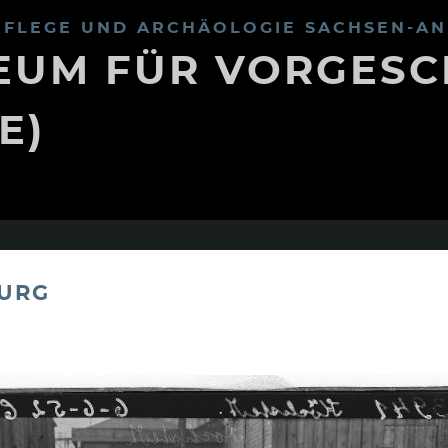
FLEGE UND ARCHÄOLOGIE SACHSEN-AN
UM FÜR VORGESC
E)
BURG