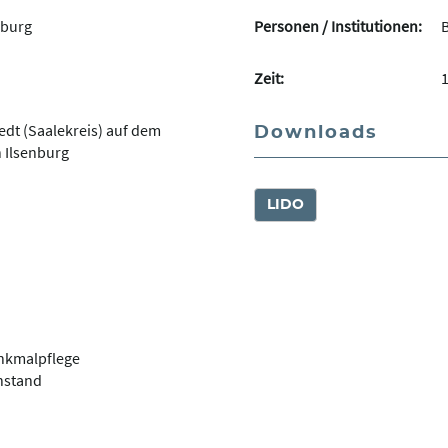
nburg
Personen / Institutionen:
Zeit:
edt (Saalekreis) auf dem
Downloads
 Ilsenburg
LIDO
nkmalpflege
enstand