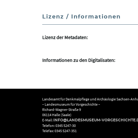
Lizenz / Informationen
Lizenz der Metadaten:
Informationen zu den Digitalisaten:
Landesamt für Denkmalpflege und Archäologie Sachsen-Anha
– Landesmuseum für Vorgeschichte –
Richard-Wagner-Straße 9
06114 Halle (Saale)
E-Mail:
INFO@LANDESMUSEUM-VORGESCHICHTE.
Telefon: 0345 5247-30
Telefax: 0345 5247-351