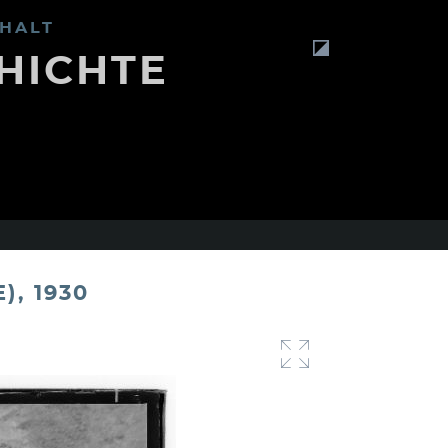
HALT
HICHTE
, 1930